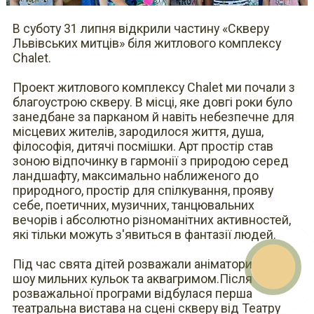
В суботу 31 липня відкрили частину «Скверу
Львівських митців» біля житлового комплексу
Chalet.
Проект житлового комплексу Chalet ми почали з
благоустрою скверу. В місці, яке довгі роки було
занедбане за парканом й навіть небезпечне для
місцевих жителів, зародилося життя, душа,
філософія, дитячі посмішки. Арт простір став
зоною відпочинку в гармонії з природою серед
ландшафту, максимально наближеного до
природного, простір для спілкування, прояву
себе, поетичних, музичних, танцювальних
E-mail
вечорів і абсолютно різноманітних активностей,
What
Viber
які тільки можуть з'явиться в фантазії людей.
Teleg
faceb
Звор
Під час свята дітей розважали аніматори іграми,
шоу мильних кульок та аквагримом.Після
розважальної програми відбулася перша
театральна вистава на сцені скверу від Театру