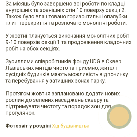
За місяць було завершено всі роботи по кладці 
внутрішніх та зовнішніх стін 10 поверху секції 2. 
Також було влаштовано горизонтальні опалубки 
плит перекриття та розпочато монолітні роботи.
У жовтні планується виконання монолітних робіт 
9-10 поверхів секції 1 та продовження кладочних 
робіт на обох секціях.
Зусиллями співробітників фонду UDG в Сквері 
Львівських митців чисто та приємно, жителі 
сусідніх будинків мають можливість відпочинку 
та перебування у затишних зонах парку.
Протягом жовтня заплановано додати нових 
E-mail
What
Viber
рослин до зелених насаджень скверу та 
Teleg
faceb
підтримувати чистоту та порядок зон для 
Звор
прогулянок.
Фотозвіт у розділі
Хід будівництва