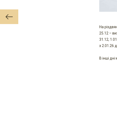
На різдвя
25.12 – ви
31.12, 1.0
з 2.01.26 
В інші дн