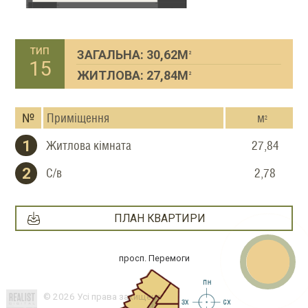
тип
ЗАГАЛЬНА: 30,62М
2
15
ЖИТЛОВА: 27,84М
2
№
Приміщення
м
2
1
Житлова кімната
27,84
2
С/в
2,78
E-mail
What
ПЛАН КВАРТИРИ
Viber
Teleg
faceb
Звор
просп. Перемоги
© 2026 Усі права захищено