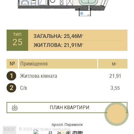
тип
ЗАГАЛЬНА: 25,46М
2
25
ЖИТЛОВА: 21,91М
2
№
Приміщення
м
2
1
Житлова кімната
21,91
2
С/в
3,55
E-mail
What
Viber
Teleg
faceb
Звор
ПЛАН КВАРТИРИ
просп. Перемоги
© 2026 Усі права захищено
32
31
30
27
23
29
28
26
25
24