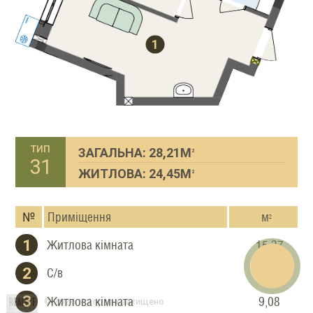
1
тип
ЗАГАЛЬНА: 28,21М
2
31
ЖИТЛОВА: 24,45М
2
E-mail
№
Приміщення
м
2
What
Viber
Teleg
faceb
1
Житлова кімната
15,37
Звор
2
С/в
3,76
3
Житлова кімната
9,08
© 2026 Усі права захищено