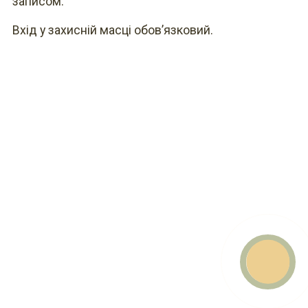
записом.
Вхід у захисній масці обов’язковий.
E-mail
What
Viber
Teleg
faceb
Звор