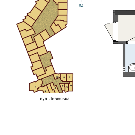
10
9
8
5
7
1
6
4
3
2
вул. Львівська