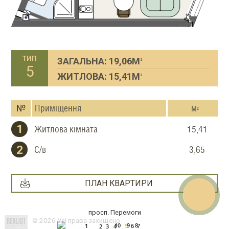
тип
ЗАГАЛЬНА: 19,06М
2
5
ЖИТЛОВА: 15,41М
2
№
Приміщення
м
2
1
Житлова кімната
15,41
2
С/в
3,65
E-mail
What
Viber
Teleg
faceb
Звор
ПЛАН КВАРТИРИ
просп. Перемоги
© 2026 Усі права захищено
10
9
8
5
7
1
6
4
3
2